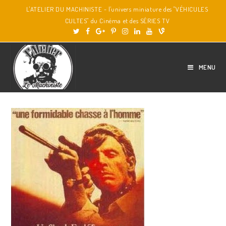
L'ATELIER DU MACHINISTE - l'univers miniature des "VÉHICULES
CULTES" du Cinéma et des SÉRIES TV
MENU