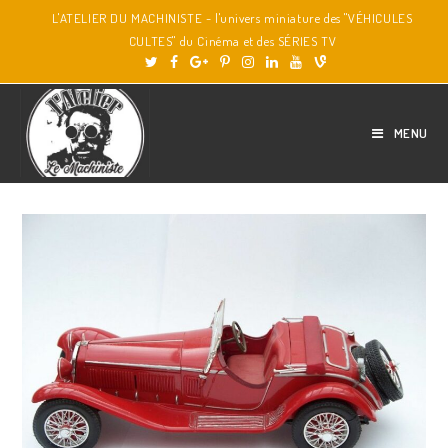
L'ATELIER DU MACHINISTE - l'univers miniature des "VÉHICULES
CULTES" du Cinéma et des SÉRIES TV
MENU