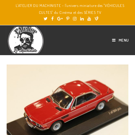
L'ATELIER DU MACHINISTE - l'univers miniature des "VÉHICULES
CULTES" du Cinéma et des SÉRIES TV
MENU