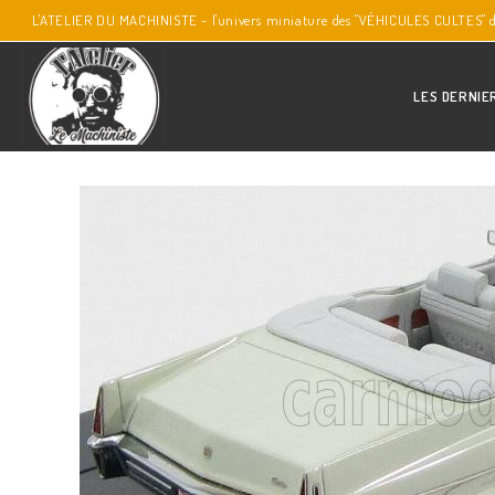
L'ATELIER DU MACHINISTE - l'univers miniature des "VÉHICULES CULTES" 
LES DERNIE