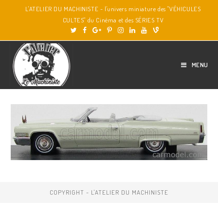
L'ATELIER DU MACHINISTE - l'univers miniature des "VÉHICULES
CULTES" du Cinéma et des SÉRIES TV
MENU
COPYRIGHT - L'ATELIER DU MACHINISTE