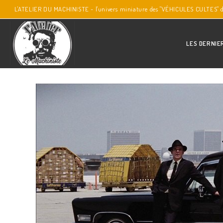
L'ATELIER DU MACHINISTE - l'univers miniature des "VÉHICULES CULTES" 
LES DERNIE