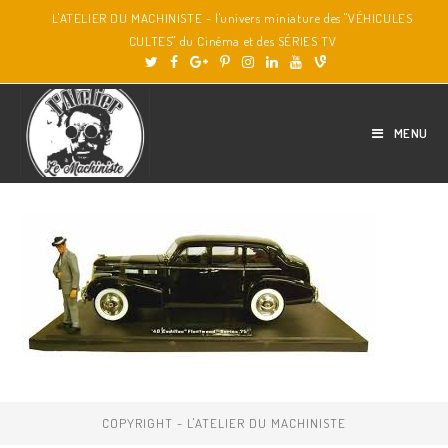
L'ATELIER DU MACHINISTE - l'univers miniature des "VÉHICULES
CULTES" du Cinéma et des SÉRIES TV
MENU
COPYRIGHT - L'ATELIER DU MACHINISTE