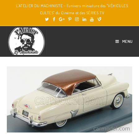
L'ATELIER DU MACHINISTE - l'univers miniature des "VÉHICULES
CULTES" du Cinéma et des SÉRIES TV
MENU