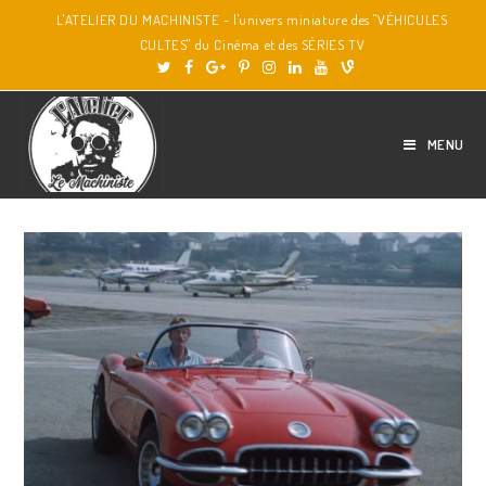
L'ATELIER DU MACHINISTE - l'univers miniature des "VÉHICULES
CULTES" du Cinéma et des SÉRIES TV
MENU