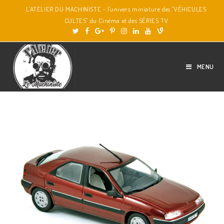
L'ATELIER DU MACHINISTE - l'univers miniature des "VÉHICULES
CULTES" du Cinéma et des SÉRIES TV
MENU