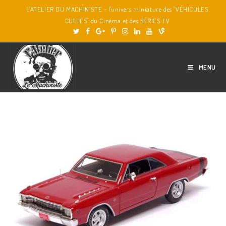
L'ATELIER DU MACHINISTE - l'univers miniature des "VÉHICULES
CULTES" du Cinéma et des SÉRIES TV
MENU