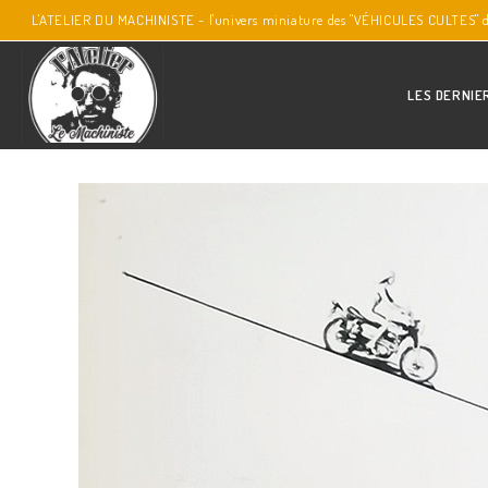
L'ATELIER DU MACHINISTE - l'univers miniature des "VÉHICULES CULTES" 
LES DERNIE