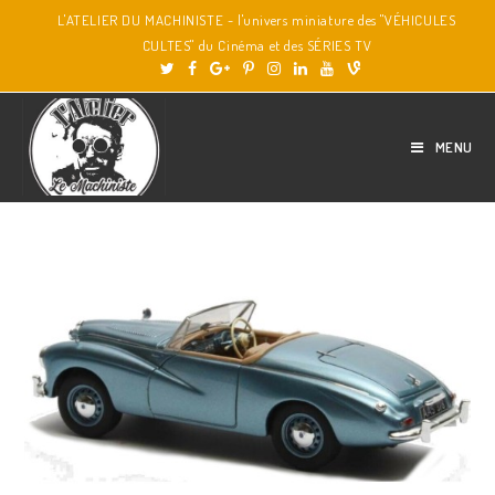
L'ATELIER DU MACHINISTE - l'univers miniature des "VÉHICULES
CULTES" du Cinéma et des SÉRIES TV
MENU