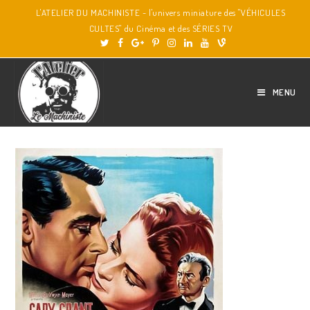
L'ATELIER DU MACHINISTE - l'univers miniature des "VÉHICULES
CULTES" du Cinéma et des SÉRIES TV
MENU