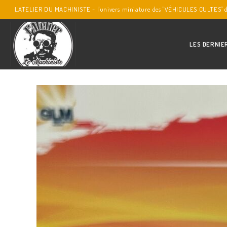
L'ATELIER DU MACHINISTE - l'univers miniature des "VÉHICULES CULTES" 
LES DERNIE