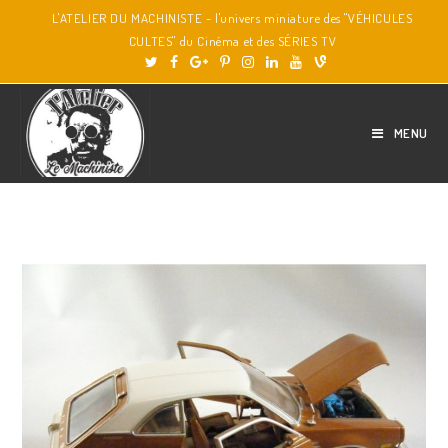
L'ATELIER DU MACHINISTE - l'univers miniature des "VÉHICULES
CULTES" du Cinéma et des SÉRIES TV
MENU