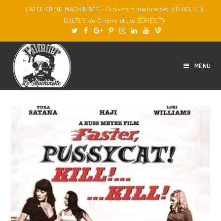
L'ATELIER DU MACHINISTE - l'univers miniature des "VÉHICULES
CULTES" du Cinéma et des SÉRIES TV
MENU