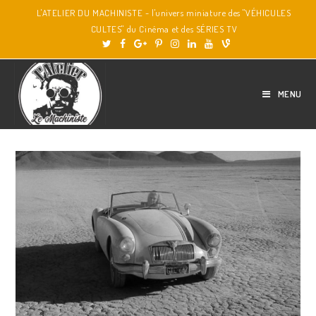
L'ATELIER DU MACHINISTE - l'univers miniature des "VÉHICULES
CULTES" du Cinéma et des SÉRIES TV
MENU