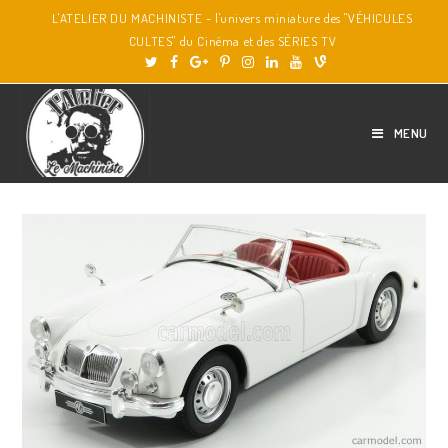
L'ATELIER DU MACHINISTE - l'univers miniature des "VÉHICULES
CULTES" du Cinéma et des SÉRIES TV
MENU