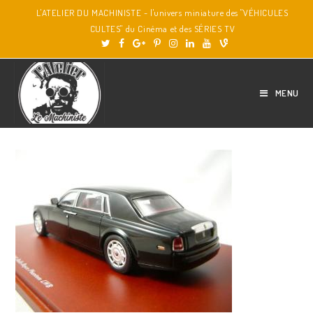
L'ATELIER DU MACHINISTE - l'univers miniature des "VÉHICULES
CULTES" du Cinéma et des SÉRIES TV
MENU