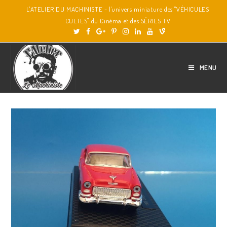
L'ATELIER DU MACHINISTE - l'univers miniature des "VÉHICULES
CULTES" du Cinéma et des SÉRIES TV
MENU