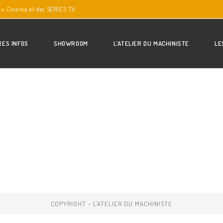
du Cinéma et des SÉRIES TV
RES INFOS
SHOWROOM
L’ATELIER DU MACHINISTE
LE
COPYRIGHT - L'ATELIER DU MACHINISTE