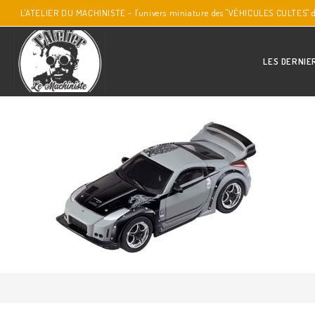
L'ATELIER DU MACHINISTE - l'univers miniature des "VÉHICULES CULTES" 
LES DERNIE