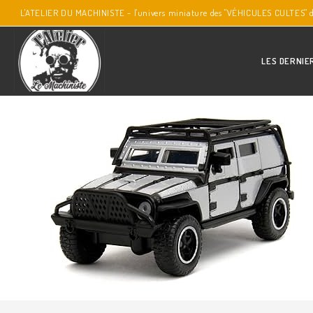
L'ATELIER DU MACHINISTE - l'univers miniature des "VÉHICULES CULTES" 
LES DERNIE