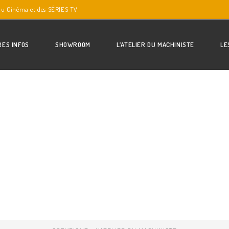
du Cinéma et des SÉRIES TV
RES INFOS
SHOWROOM
L’ATELIER DU MACHINISTE
LE