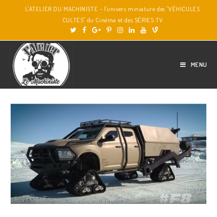
L'ATELIER DU MACHINISTE - l'univers miniature des "VÉHICULES
CULTES" du Cinéma et des SÉRIES TV
MENU