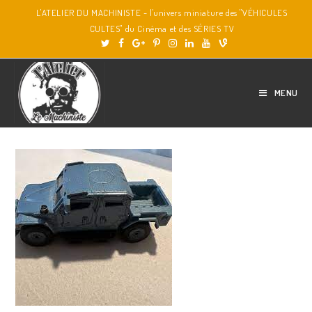
L'ATELIER DU MACHINISTE - l'univers miniature des "VÉHICULES
CULTES" du Cinéma et des SÉRIES TV
MENU