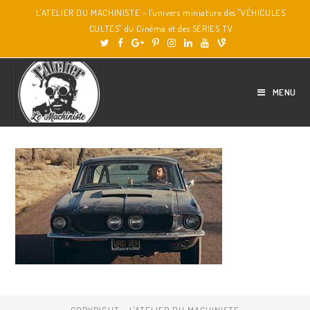
L'ATELIER DU MACHINISTE - l'univers miniature des "VÉHICULES
CULTES" du Cinéma et des SÉRIES TV
MENU