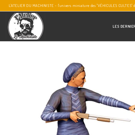
L'ATELIER DU MACHINISTE - l'univers miniature des "VÉHICULES CULTES" 
LES DERNIE