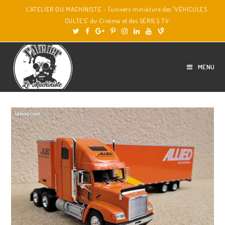
L'ATELIER DU MACHINISTE - l'univers miniature des "VÉHICULES
CULTES" du Cinéma et des SÉRIES TV
MENU