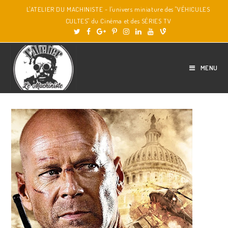
L'ATELIER DU MACHINISTE - l'univers miniature des "VÉHICULES
CULTES" du Cinéma et des SÉRIES TV
MENU