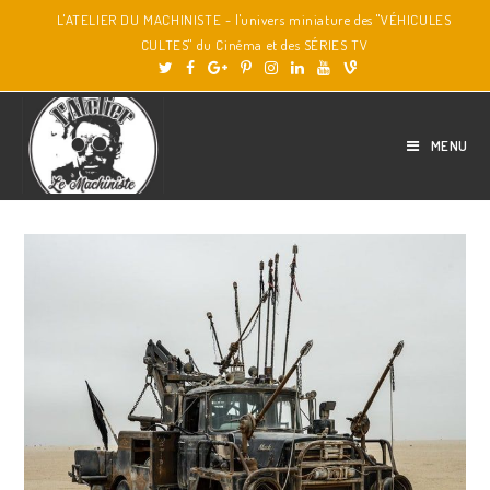
L'ATELIER DU MACHINISTE - l'univers miniature des "VÉHICULES
CULTES" du Cinéma et des SÉRIES TV
MENU