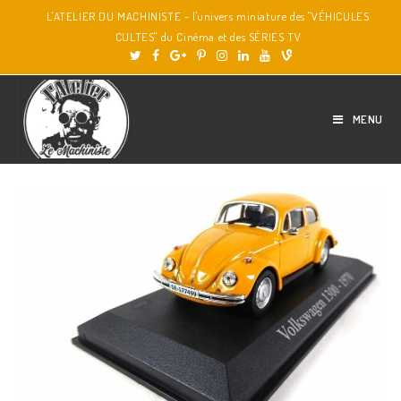
L'ATELIER DU MACHINISTE - l'univers miniature des "VÉHICULES
CULTES" du Cinéma et des SÉRIES TV
MENU