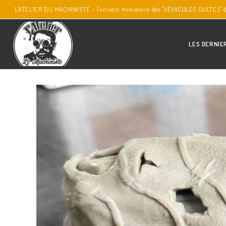
L'ATELIER DU MACHINISTE - l'univers miniature des "VÉHICULES CULTES" 
LES DERNIE