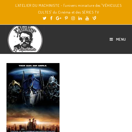
L'ATELIER DU MACHINISTE - l'univers miniature des "VÉHICULES
CULTES" du Cinéma et des SÉRIES TV
MENU