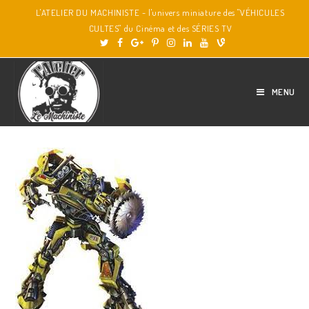
L'ATELIER DU MACHINISTE - l'univers miniature des "VÉHICULES
CULTES" du Cinéma et des SÉRIES TV
MENU