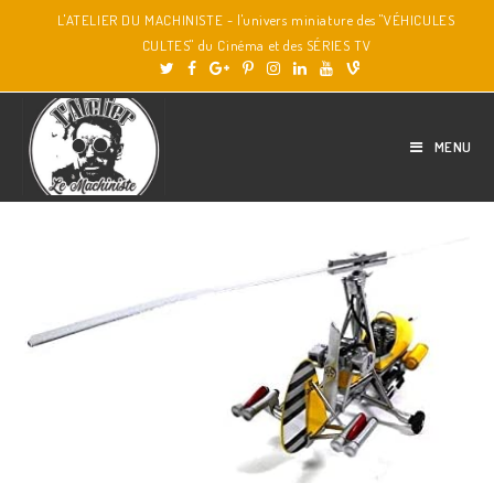
L'ATELIER DU MACHINISTE - l'univers miniature des "VÉHICULES
CULTES" du Cinéma et des SÉRIES TV
MENU