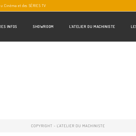
du Cinéma et des SÉRIES TV
RES INFOS
SHOWROOM
L’ATELIER DU MACHINISTE
LE
COPYRIGHT - L'ATELIER DU MACHINISTE