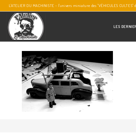
L'ATELIER DU MACHINISTE - l'univers miniature des "VÉHICULES CULTES" 
LES DERNIE