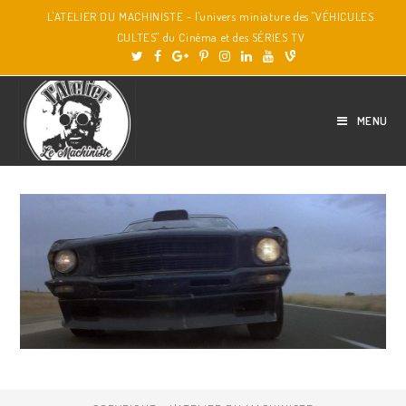
L'ATELIER DU MACHINISTE - l'univers miniature des "VÉHICULES
CULTES" du Cinéma et des SÉRIES TV
MENU