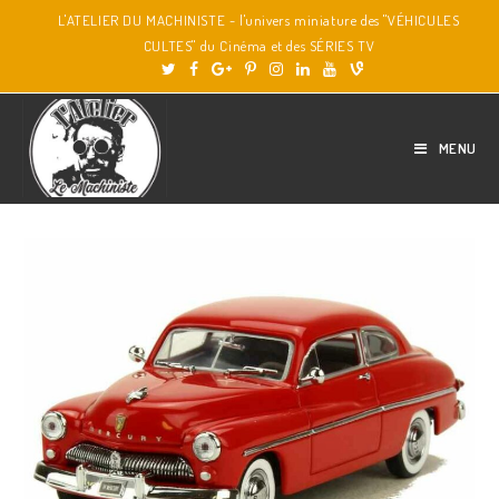
L'ATELIER DU MACHINISTE - l'univers miniature des "VÉHICULES
CULTES" du Cinéma et des SÉRIES TV
MENU