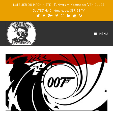
L'ATELIER DU MACHINISTE - l'univers miniature des "VÉHICULES
CULTES" du Cinéma et des SÉRIES TV
MENU