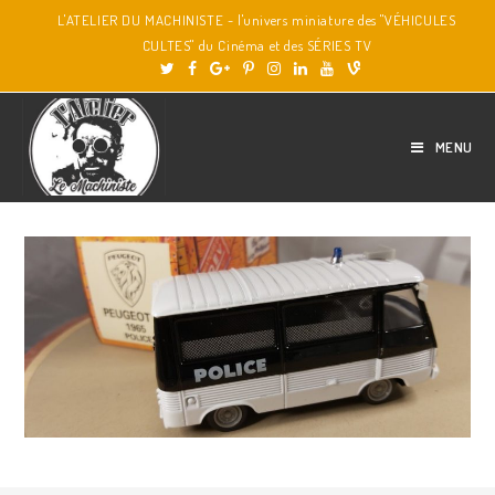
L'ATELIER DU MACHINISTE - l'univers miniature des "VÉHICULES
CULTES" du Cinéma et des SÉRIES TV
MENU