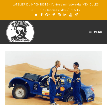
L'ATELIER DU MACHINISTE - l'univers miniature des "VÉHICULES
CULTES" du Cinéma et des SÉRIES TV
MENU