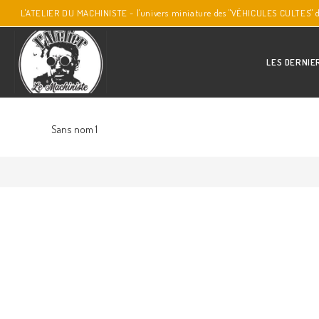
L'ATELIER DU MACHINISTE - l'univers miniature des "VÉHICULES CULTES" 
LES DERNIE
Sans nom 1