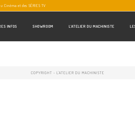
du Cinéma et des SÉRIES TV
RES INFOS
SHOWROOM
L’ATELIER DU MACHINISTE
LE
COPYRIGHT - L'ATELIER DU MACHINISTE