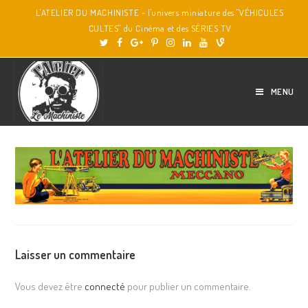
L'ATELIER DU MACHINISTE - l'univers miniature des "VÉHICULES
CULTES" du Cinéma et des SÉRIES TV
MENU
Laisser un commentaire
Vous devez être
connecté
pour publier un commentaire.