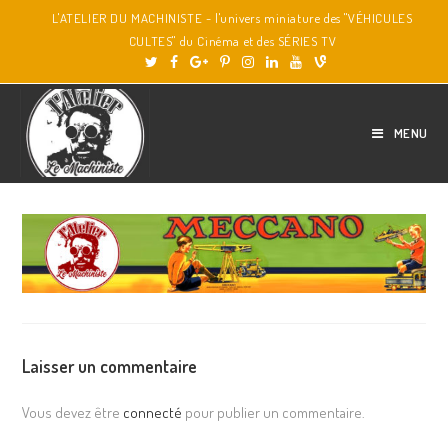
L'ATELIER DU MACHINISTE - l'univers miniature des "VÉHICULES
CULTES" du Cinéma et des SÉRIES TV
MENU
Laisser un commentaire
Vous devez être
connecté
pour publier un commentaire.