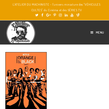
L'ATELIER DU MACHINISTE - l'univers miniature des "VÉHICULES
CULTES" du Cinéma et des SÉRIES TV
MENU