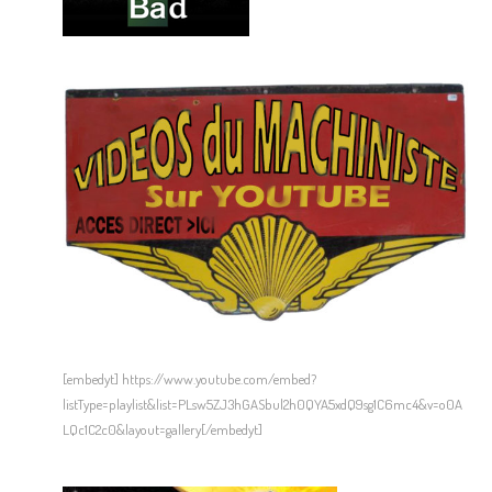
[embedyt] https://www.youtube.com/embed?
listType=playlist&list=PLsw5ZJ3hGASbul2h0QYA5xdQ9sg1C6mc4&v=o0A
LQc1C2c0&layout=gallery[/embedyt]