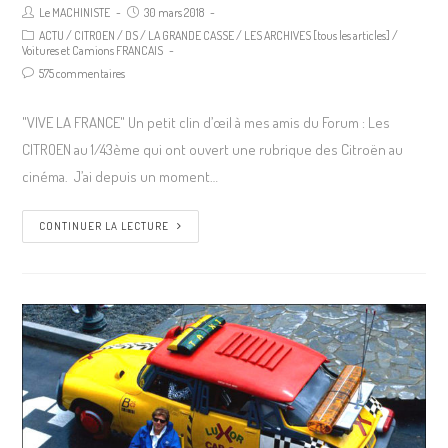
Le MACHINISTE
30 mars 2018
ACTU
/
CITROEN
/
DS
/
LA GRANDE CASSE
/
LES ARCHIVES [tous les articles]
/
Voitures et Camions FRANCAIS
575 commentaires
"VIVE LA FRANCE" Un petit clin d’œil à mes amis du Forum : Les
CITROEN au 1/43ème qui ont ouvert une rubrique des Citroën au
cinéma. J’ai depuis un moment…
CONTINUER LA LECTURE