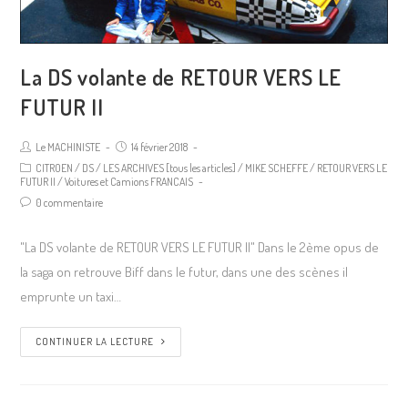
La DS volante de RETOUR VERS LE
FUTUR II
Le MACHINISTE
14 février 2018
CITROEN
/
DS
/
LES ARCHIVES [tous les articles]
/
MIKE SCHEFFE
/
RETOUR VERS LE
FUTUR II
/
Voitures et Camions FRANCAIS
0 commentaire
"La DS volante de RETOUR VERS LE FUTUR II" Dans le 2ème opus de
la saga on retrouve Biff dans le futur, dans une des scènes il
emprunte un taxi…
CONTINUER LA LECTURE