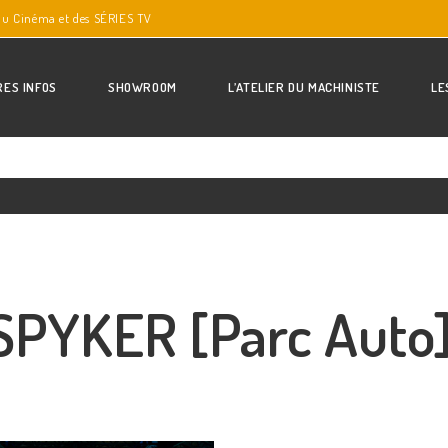
du Cinéma et des SÉRIES TV
RES INFOS
SHOWROOM
L’ATELIER DU MACHINISTE
LE
SPYKER [Parc Auto