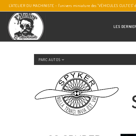
L'ATELIER DU MACHINISTE - l'univers miniature des "VÉHICULES CULTES" 
LES DERNIE
PARC AUTOS