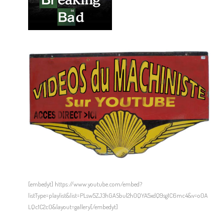
[embedyt] https://www.youtube.com/embed?
listType=playlist&list=PLsw5ZJ3hGASbul2h0QYA5xdQ9sg1C6mc4&v=o0A
LQc1C2c0&layout=gallery[/embedyt]