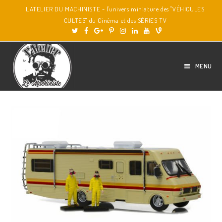
L'ATELIER DU MACHINISTE - l'univers miniature des "VÉHICULES
CULTES" du Cinéma et des SÉRIES TV
MENU