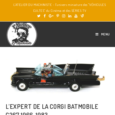
L'ATELIER DU MACHINISTE - l'univers miniature des "VÉHICULES
CULTES" du Cinéma et des SÉRIES TV
MENU
L’EXPERT DE LA CORGI BATMOBILE
C267 1966-1983