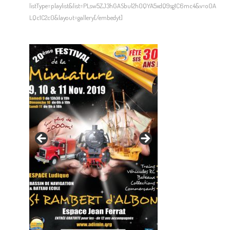
listType=playlist&list=PLsw5ZJ3hGASbul2h0QYA5xdQ9sg1C6mc4&v=o0A
LQc1C2c0&layout=gallery[/embedyt]