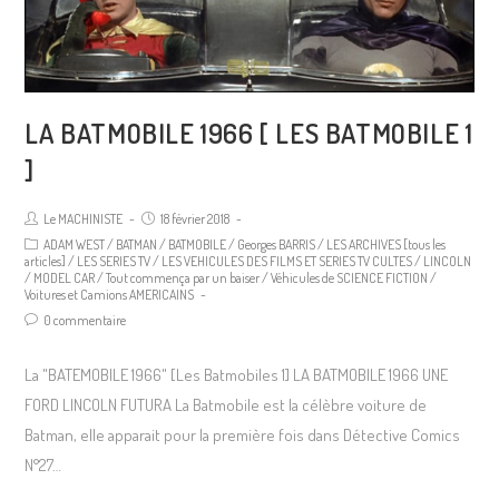
LA BATMOBILE 1966 [ LES BATMOBILE 1
]
Le MACHINISTE
18 février 2018
ADAM WEST
/
BATMAN
/
BATMOBILE
/
Georges BARRIS
/
LES ARCHIVES [tous les
articles]
/
LES SERIES TV
/
LES VEHICULES DES FILMS ET SERIES TV CULTES
/
LINCOLN
/
MODEL CAR
/
Tout commença par un baiser
/
Véhicules de SCIENCE FICTION
/
Voitures et Camions AMERICAINS
0 commentaire
La "BATEMOBILE 1966" [Les Batmobiles 1] LA BATMOBILE 1966 UNE
FORD LINCOLN FUTURA La Batmobile est la célèbre voiture de
Batman, elle apparait pour la première fois dans Détective Comics
N°27…