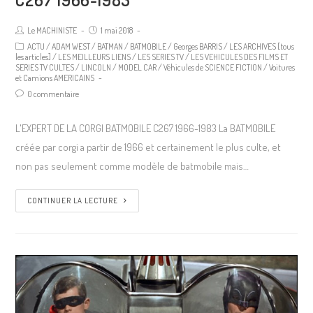
Le MACHINISTE
1 mai 2018
ACTU
/
ADAM WEST
/
BATMAN
/
BATMOBILE
/
Georges BARRIS
/
LES ARCHIVES [tous
les articles]
/
LES MEILLEURS LIENS
/
LES SERIES TV
/
LES VEHICULES DES FILMS ET
SERIES TV CULTES
/
LINCOLN
/
MODEL CAR
/
Véhicules de SCIENCE FICTION
/
Voitures
et Camions AMERICAINS
0 commentaire
L'EXPERT DE LA CORGI BATMOBILE C267 1966-1983 La BATMOBILE
créée par corgi a partir de 1966 et certainement le plus culte, et
non pas seulement comme modèle de batmobile mais…
CONTINUER LA LECTURE