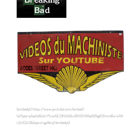
[embedyt] https://www.youtube.com/embed?
listType=playlist&list=PLsw5ZJ3hGASbul2h0QYA5xdQ9sg1C6mc4&v=o0A
LQc1C2c0&layout=gallery[/embedyt]