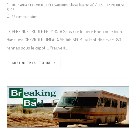
BAD SANTA
/
CHEVROLET
/
LES ARCHIVES [tous les articles]
/
LES CHRONIQUES DU
BLOG
40 commentaires
LE PÈRE NOËL ROULE EN IMPALA Sans rire le père Noël roule bien
dans une CHEVROLET IMPALA SEDAN SPORT autant dire avec 350
rennes sous le capot … Preuve à…
CONTINUER LA LECTURE