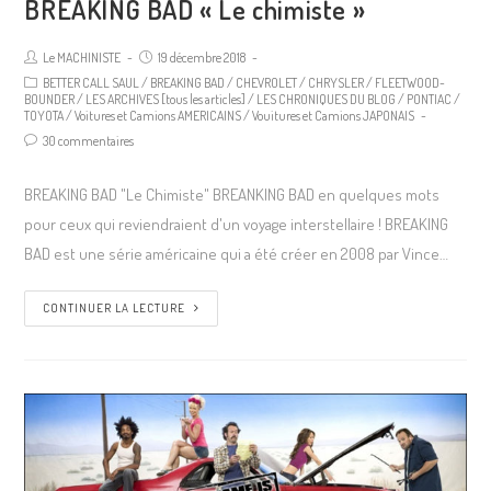
BREAKING BAD « Le chimiste »
Le MACHINISTE
19 décembre 2018
BETTER CALL SAUL
/
BREAKING BAD
/
CHEVROLET
/
CHRYSLER
/
FLEETWOOD-
BOUNDER
/
LES ARCHIVES [tous les articles]
/
LES CHRONIQUES DU BLOG
/
PONTIAC
/
TOYOTA
/
Voitures et Camions AMERICAINS
/
Vouitures et Camions JAPONAIS
30 commentaires
BREAKING BAD "Le Chimiste" BREANKING BAD en quelques mots
pour ceux qui reviendraient d'un voyage interstellaire ! BREAKING
BAD est une série américaine qui a été créer en 2008 par Vince…
CONTINUER LA LECTURE