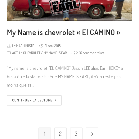
My Name is chevrolet « El CAMINO »
Le MACHINISTE
21 mai 2018
ACTU
/
CHEVROLET
/
MY NAME IS EARL
37 commentaires
"My name is chevrolet "EL CAMINO" Jason LEE alias Earl HICKEY a
beau être la star de la série MY NAME IS EARL, il n'en reste pas
moins que sa…
CONTINUER LA LECTURE
1
2
3